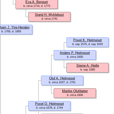
Eva A. Bergset
b. circa 1714, d. 1773
Sigrid H. Myklebust
d. circa 1741
ham J. Ytre-Henden
b. 1765, d. 1855
Povel K. Hjelmeset
b. say 1575, d. say 1633
Anders P. Hjelmeset
b. circa 1600
Steine A. Hjelle
b. say 1580
Oluf A. Hjelmeset
b. circa 1637, d. 1701
Maritte Olufdatter
b. circa 1606
Povel O. Hjelmeset
b. circa 1678, d. 1744