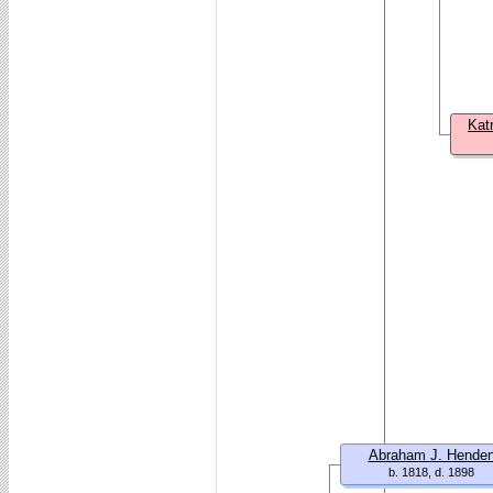
Kat
Abraham J. Hende
b. 1818, d. 1898