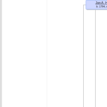
Jon A. 
b. 1794, 