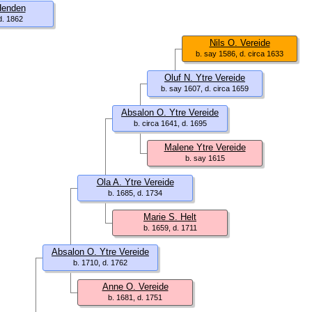
Henden
d. 1862
Nils O. Vereide
b. say 1586, d. circa 1633
Oluf N. Ytre Vereide
b. say 1607, d. circa 1659
Absalon O. Ytre Vereide
b. circa 1641, d. 1695
Malene Ytre Vereide
b. say 1615
Ola A. Ytre Vereide
b. 1685, d. 1734
Marie S. Helt
b. 1659, d. 1711
Absalon O. Ytre Vereide
b. 1710, d. 1762
Anne O. Vereide
b. 1681, d. 1751