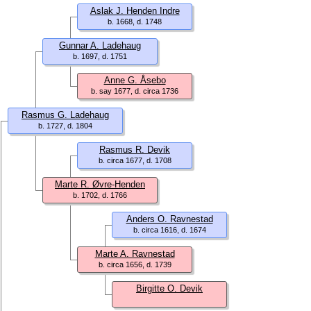
Aslak J. Henden Indre
b. 1668, d. 1748
Gunnar A. Ladehaug
b. 1697, d. 1751
Anne G. Åsebo
b. say 1677, d. circa 1736
Rasmus G. Ladehaug
b. 1727, d. 1804
Rasmus R. Devik
b. circa 1677, d. 1708
Marte R. Øvre-Henden
b. 1702, d. 1766
Anders O. Ravnestad
b. circa 1616, d. 1674
Marte A. Ravnestad
b. circa 1656, d. 1739
Birgitte O. Devik