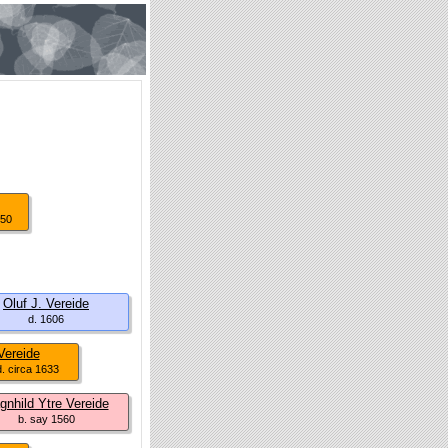
650
Oluf J. Vereide
d. 1606
Vereide
d. circa 1633
gnhild Ytre Vereide
b. say 1560