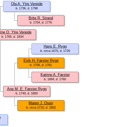
Ola A. Ytre Vereide
b. 1736, d. 1798
Brite R. Strand
b. 1704, d. 1776
rine O. Ytre Vereide
b. 1765, d. 1834
Hans E. Rygg
b. circa 1670, d. 1726
Eirik H. Fæster Rygg
b. 1705, d. 1761
Katrine A. Fæster
b. 1684, d. 1760
Ane M. E. Fæster Rygg
b. 1740, d. 1800
Maren J. Osen
b. circa 1710, d. 1802
n