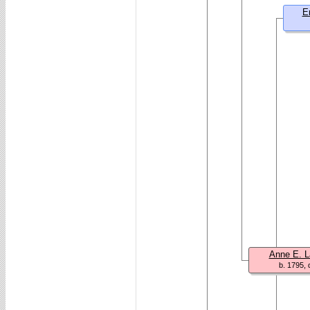
E
Anne E. 
b. 1795, 