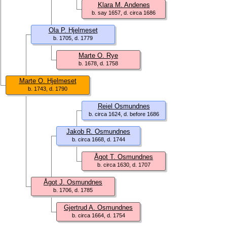
Klara M. Andenes
b. say 1657, d. circa 1686
Ola P. Hjelmeset
b. 1705, d. 1779
Marte O. Rye
b. 1678, d. 1758
Marte O. Hjelmeset
b. 1743, d. 1790
Reiel Osmundnes
b. circa 1624, d. before 1686
Jakob R. Osmundnes
b. circa 1668, d. 1744
Ågot T. Osmundnes
b. circa 1630, d. 1707
Ågot J. Osmundnes
b. 1706, d. 1785
Gjertrud A. Osmundnes
b. circa 1664, d. 1754