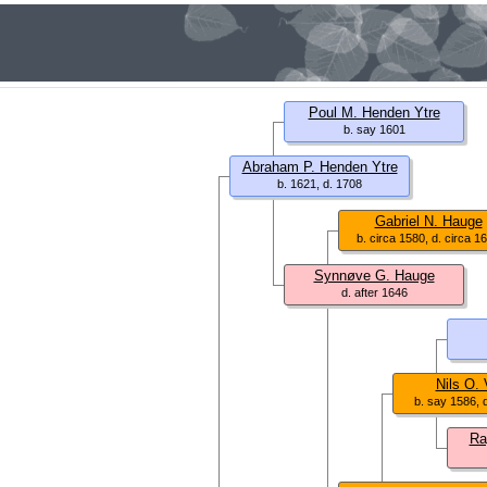
Poul M. Henden Ytre
b. say 1601
Abraham P. Henden Ytre
b. 1621, d. 1708
Gabriel N. Hauge
b. circa 1580, d. circa 1
Synnøve G. Hauge
d. after 1646
Nils O. 
b. say 1586, 
Ra