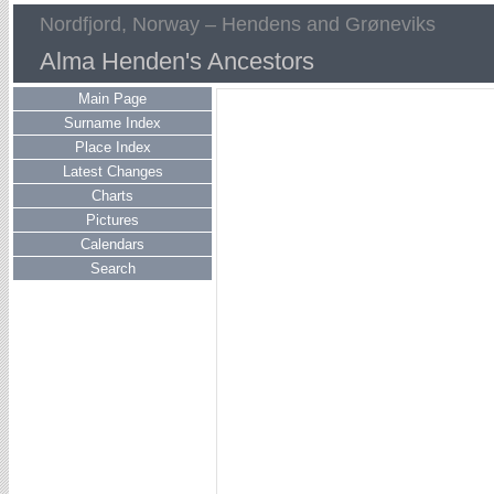
Nordfjord, Norway – Hendens and Grøneviks
Alma Henden's Ancestors
Main Page
Surname Index
Place Index
Latest Changes
Charts
Pictures
Calendars
Search