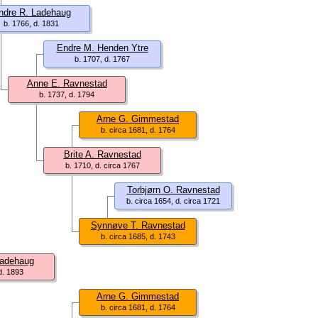
ndre R. Ladehaug
b. 1766, d. 1831
Endre M. Henden Ytre
b. 1707, d. 1767
Anne E. Ravnestad
b. 1737, d. 1794
Arne G. Gimmestad
b. circa 1681, d. 1764
Brite A. Ravnestad
b. 1710, d. circa 1767
Torbjørn O. Ravnestad
b. circa 1654, d. circa 1721
Synnøve T. Ravnestad
b. circa 1685, d. 1743
Ladehaug
d. 1893
Arne G. Gimmestad
b. circa 1681, d. 1764