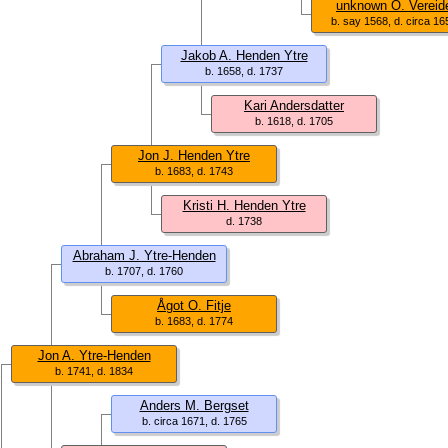
unknown O. Vereid
b. say 1568, d. circa 16
Jakob A. Henden Ytre
b. 1658, d. 1737
Kari Andersdatter
b. 1618, d. 1705
Jon J. Henden Ytre
b. 1683, d. 1743
Kristi H. Henden Ytre
d. 1738
Abraham J. Ytre-Henden
b. 1707, d. 1760
Ågot O. Fitje
b. 1683, d. 1774
Jon A. Ytre-Henden
b. 1741, d. 1834
Anders M. Bergset
b. circa 1671, d. 1765